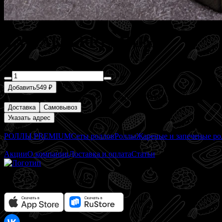
ТА-ТАКИ PREMIUM
290 г
Добавить
549 ₽
КРЕВЕТКА, НОРИ, ОГУРЧИК, РИС, СЛИВОЧНЫЙ СЫР, 
Доставка
Самовывоз
Указать адрес
Меню
РОЛЛЫ PREMIUM
Сеты роллов
Роллы
Жареные и запеченые р
О заведении
Акции
О компании
Доставка и оплата
Статьи
Солнечная поляна, 26а