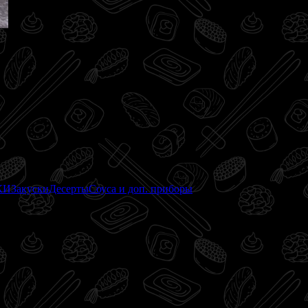
КИ
Закуски
Десерты
Соуса и доп. приборы