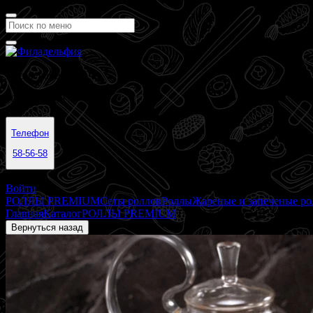
Время работы
10:00 - 23:00
Телефон
58-56-58
Барнаул
Войти
РОЛЛЫ PREMIUM
Сеты роллов
Роллы
Жареные и запеченые р
Главная
Каталог
РОЛЛЫ PREMIUM
ТА-ТАКИ PREMIUM
Вернуться назад