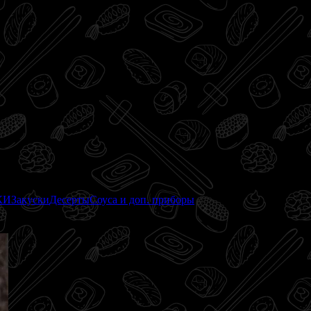
КИ
Закуски
Десерты
Соуса и доп. приборы