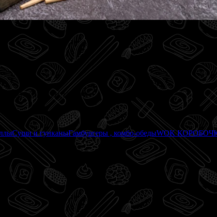
СОУС СПАЙСИ, ТИЛАПИЯ
оллы
Суши и гунканы
Гамбургеры , комбо-обеды
WOK КОРОБОЧ