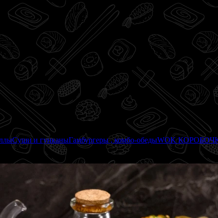
оллы
Суши и гунканы
Гамбургеры , комбо-обеды
WOK КОРОБОЧ