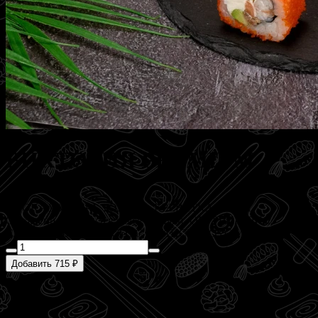
ВИКТОРИЯ PREMIUM
280 г
АВОКАДО, ИКРА ТОБИКА, КРЕВЕТКА, НОРИ,
Обжаренный лосось в соусе терияки, ОГУРЧИК, РИС,
СЛИВОЧНЫЙ СЫР, СОУС СПАЙСИ, СОУС УНАГИ
Добавить 715 ₽