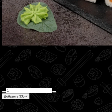
СЯКЕ МАКИ
140 г
Начинкой ролла является лосось, обернутый в рис и лист
нори. 140 гр.
Добавить 335 ₽