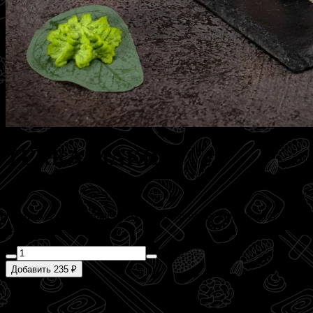
ТЕККА МАКИ
140 г
Начинкой ролла является тунец, обернутый в рис и лист нори.
140 гр.
Добавить 235 ₽