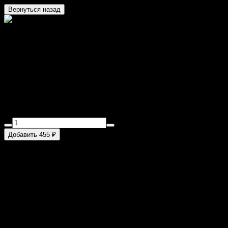
Вернуться назад
КОРОЛЕВСКИЙ РОЛЛ
215 г
Начинкой ролла являются икра тобика, хрустящий огурчик,
лосось и нежный сливочный сыр, обернутые в нори и рис.
Сверху расположен ломтик тунца. 215гр.
Добавить 455 ₽